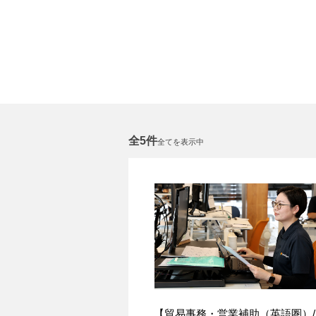
全5件
全てを表示中
【貿易事務・営業補助（英語圏）/