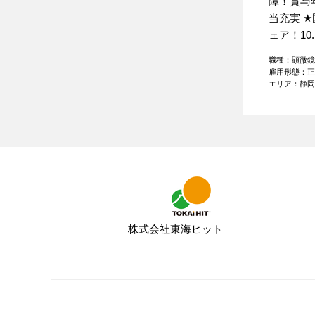
障！賞与
当充実
★
ェア！10..
職種：顕微
雇用形態：
エリア：静
株式会社東海ヒット