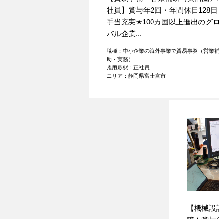
社員】賞与年2回・年間休日128日
手当充実
★
100カ国以上進出のグ
バル企業...
職種：中小企業の海外事業で貿易事務（営業
助・実務）
雇用形態：正社員
エリア：静岡県富士宮市
【機械設