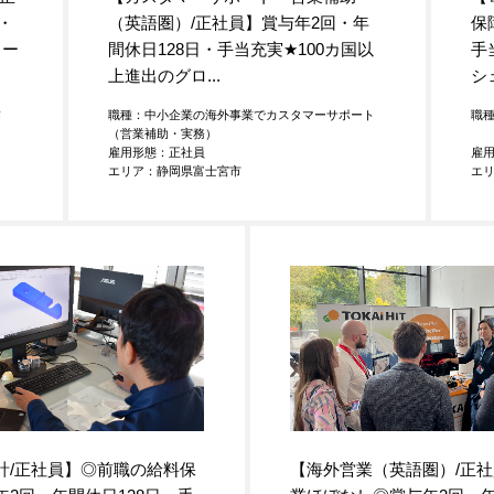
・
（英語圏）/正社員】賞与年2回・年
保
ロー
間休日128日・手当充実
★
100カ国以
手
上進出のグロ...
シェ
補
職種：中小企業の海外事業でカスタマーサポート
職
（営業補助・実務）
雇用形態：正社員
雇
エリア：静岡県富士宮市
エ
計/正社員】◎前職の給料保
【海外営業（英語圏）/正