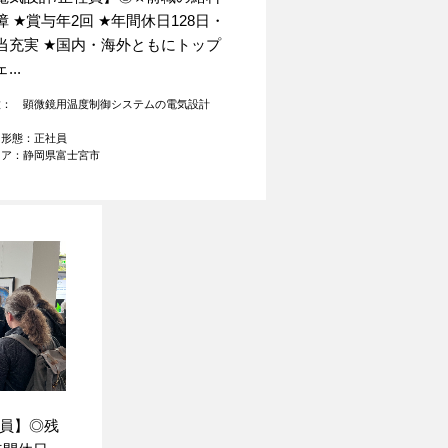
障
★
賞与年2回
★
年間休日128日・
当充実
★
国内・海外ともにトップ
...
種： 顕微鏡用温度制御システムの電気設計
用形態：正社員
リア：静岡県富士宮市
社員】◎残