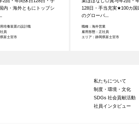
年2回・年間休日128日・手
業ほぼなし◎賞与年2回・
国内・海外ともにトップシ
128日・手当充実
★
100カ
.
のグローバ...
鏡用培養装置の設計職
職種：海外営業
正社員
雇用形態：正社員
岡県富士宮市
エリア：静岡県富士宮市
私たちについて
制度・環境・文化
SDGs 社会貢献活動
社員インタビュー