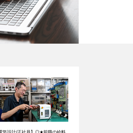
電気設計/正社員】◎
★
前職の給料